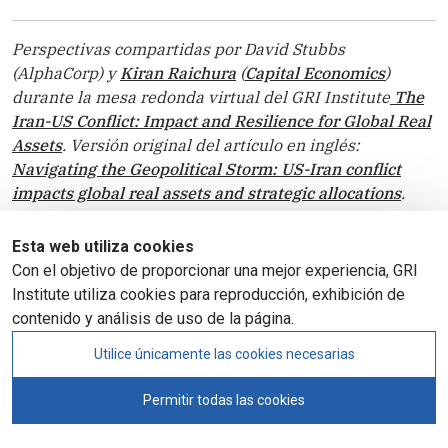
Perspectivas compartidas por David Stubbs
(AlphaCorp) y
Kiran Raichura
(
Capital Economics
)
durante la mesa redonda virtual del
GRI Institute
The
Iran-US Conflict: Impact and Resilience for Global Real
Assets
. Versión original del artículo en inglés:
Navigating the Geopolitical Storm: US-Iran conflict
impacts global real assets and strategic allocations
.
Esta web utiliza cookies
Con el objetivo de proporcionar una mejor experiencia, GRI
Institute utiliza cookies para reproducción, exhibición de
contenido y análisis de uso de la página.
Selección del
editor
Utilice únicamente las cookies necesarias
Nearshoring y "flight to quality" impulsan la
Permitir todas las cookies
recuperación de las oficinas en México