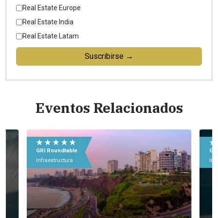
Real Estate Europe
Real Estate India
Real Estate Latam
Suscribirse →
Eventos Relacionados
★ ★ ★ ★ ★
★
GRI Roundtable
GRI
Infraestructura
Inf