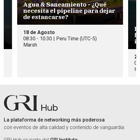
Agua & Saneamiento - ¿Qué
necesita el pipeline para dejar
de estancarse?
En
18 de Agosto
f
08:30 - 10:30 | Peru Time (UTC-5)
i
Marsh
26
)
08
Ha
La plataforma de networking más poderosa
con eventos de alta calidad y contenido de vanguardia.
GRI Hub es parte del
GRI Institute