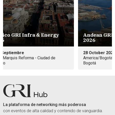
Ag
n
d
18
Andean GRI Infra & Energy
08
2026
Ma
28 October 2026
America/Bogota
Bogotá
La plataforma de networking más poderosa
con eventos de alta calidad y contenido de vanguardia.