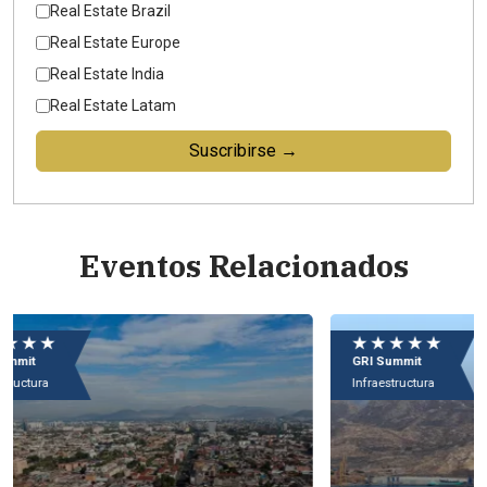
Real Estate Brazil
Real Estate Europe
Real Estate India
Real Estate Latam
Suscribirse →
Eventos Relacionados
★ ★ ★ ★ ★
★
GRI Summit
GRI
Infraestructura
Inf