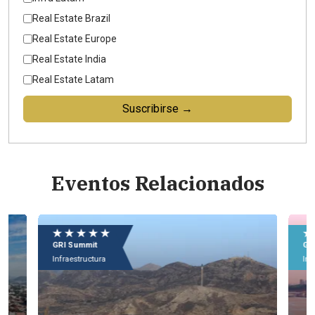
Real Estate Brazil
Real Estate Europe
Real Estate India
Real Estate Latam
Suscribirse →
Eventos Relacionados
★ ★ ★ ★ ★
★
GRI Summit
GRI
Infraestructura
Inf