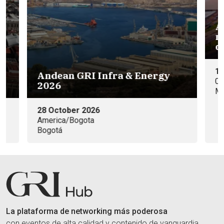
Ag
n
d
18
Andean GRI Infra & Energy
08
2026
Ma
28 October 2026
America/Bogota
Bogotá
La plataforma de networking más poderosa
con eventos de alta calidad y contenido de vanguardia.