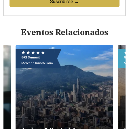
Suscribirse →
Eventos Relacionados
 ★ ★ ★
★ ★ ★ ★ ★
Summit
GRI Forum
do Inmobiliario
Mercado Inmobiliario