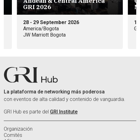
dean & Central America
GRI Funding
I 2026
Mexico 2026
- 29 September 2026
15 de Octubre
rica/Bogota
Galicia Abogados,
arriott Bogota
La plataforma de networking más poderosa
con eventos de alta calidad y contenido de vanguardia.
GRI Hub es parte del
GRI Institute
Organización
Comités