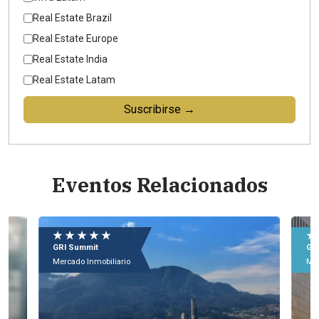
Real Estate Brazil
Real Estate Europe
Real Estate India
Real Estate Latam
Suscribirse →
Eventos Relacionados
M
★ ★ ★ ★ ★
★
9 
GRI Forum
GR
Ho
Mercado Inmobiliario
Mer
Mé