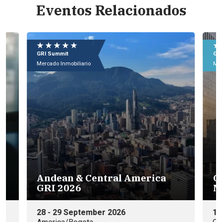
Eventos Relacionados
M
★ ★ ★ ★ ★
★
9 
GRI Forum
GR
Ho
Mercado Inmobiliario
Mer
Mé
GRI Funding Opportunities
Mexico 2026
15 de Octubre