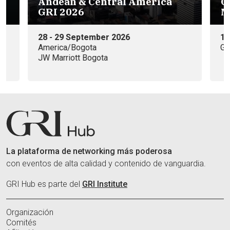
g
Andean & Central America
G
GRI 2026
M
28 - 29 September 2026
15
America/Bogota
Ga
JW Marriott Bogota
La plataforma de networking más poderosa
con eventos de alta calidad y contenido de vanguardia.
GRI Hub es parte del
GRI Institute
Organización
Comités