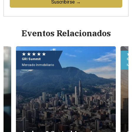
Suscribirse →
Eventos Relacionados
★ ★ ★ ★ ★
★
GRI Summit
GR
Mercado Inmobiliario
Mer