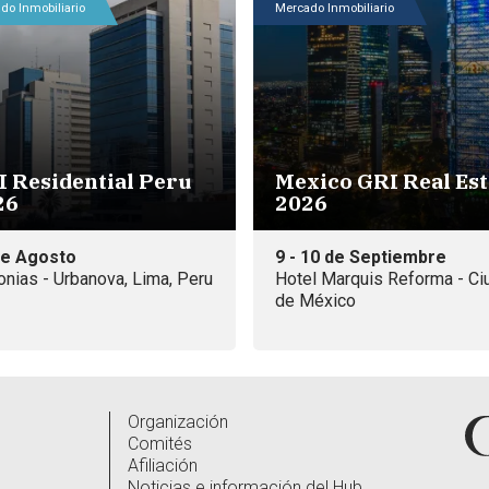
do Inmobiliario
Mercado Inmobiliario
I Residential Peru
Mexico GRI Real Est
26
2026
de Agosto
9 - 10 de Septiembre
nias - Urbanova, Lima, Peru
Hotel Marquis Reforma - Ci
de México
Organización
Comités
Afiliación
Noticias e información del Hub